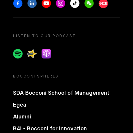
Stay in touch
Facebook
Linkedin
Youtube
Instagram
Tiktok
Weechat
Xiaohongshu/
LISTEN TO OUR PODCAST
Spotify
Spreaker
Apple podcast
BOCCONI SPHERES
SDA Bocconi School of Management
Egea
Alumni
B4i - Bocconi for innovation