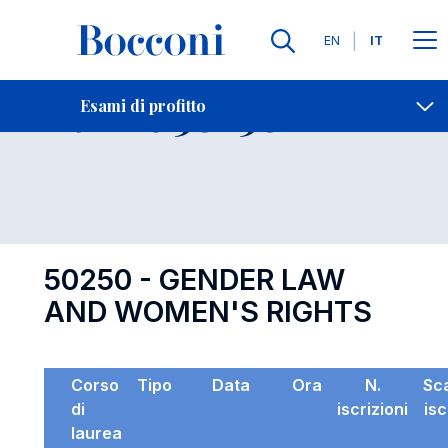
Lingue
EN
IT
Contatti
-
Esame 50250
Esami di profitto
Open s
50250 - GENDER LAW
AND WOMEN'S RIGHTS
Corso
Tipo
Data
Ora
N.
Sc
di
iscrizioni
isc
laurea