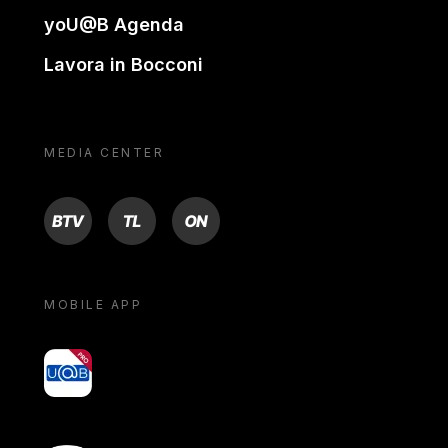
yoU@B Agenda
Lavora in Bocconi
MEDIA CENTER
BTV
TL
ON
MOBILE APP
yoU@B