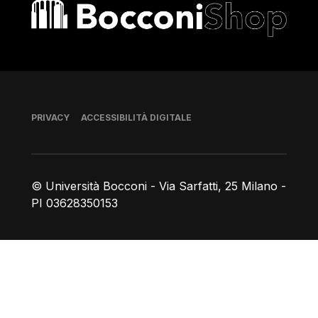
Bocconi shop
Piè di pagina
PRIVACY
ACCESSIBILITÀ DIGITALE
© Università Bocconi - Via Sarfatti, 25 Milano -
PI 03628350153