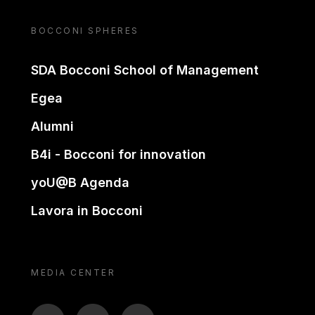
BOCCONI SPHERES
SDA Bocconi School of Management
Egea
Alumni
B4i - Bocconi for innovation
yoU@B Agenda
Lavora in Bocconi
MEDIA CENTER
BTV
TL
ON