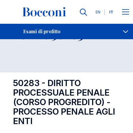
Lingue
EN
IT
Contatti
-
Esame 50283
Esami di profitto
Open s
50283 - DIRITTO
PROCESSUALE PENALE
(CORSO PROGREDITO) -
PROCESSO PENALE AGLI
ENTI