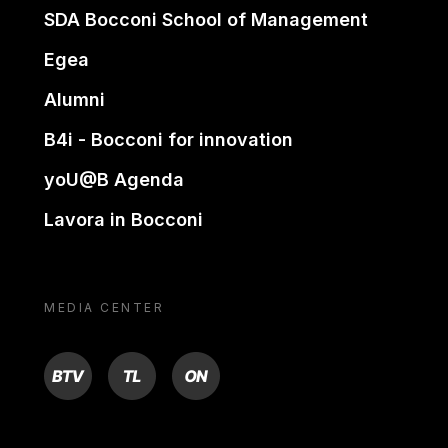
SDA Bocconi School of Management
Egea
Alumni
B4i - Bocconi for innovation
yoU@B Agenda
Lavora in Bocconi
MEDIA CENTER
BTV
TL
ON