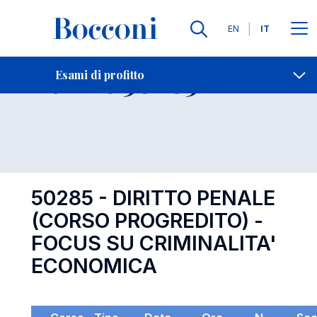
Lingue
EN
IT
Contatti
-
Esame 50285
Esami di profitto
Open s
50285 - DIRITTO PENALE
(CORSO PROGREDITO) -
FOCUS SU CRIMINALITA'
ECONOMICA