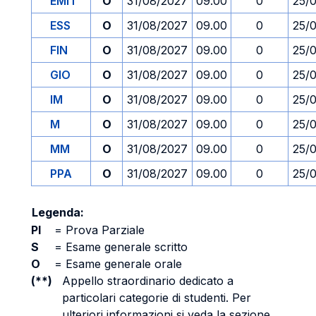
EMIT
O
31/08/2027
09.00
0
25/
ESS
O
31/08/2027
09.00
0
25/
FIN
O
31/08/2027
09.00
0
25/
GIO
O
31/08/2027
09.00
0
25/
IM
O
31/08/2027
09.00
0
25/
M
O
31/08/2027
09.00
0
25/
MM
O
31/08/2027
09.00
0
25/
PPA
O
31/08/2027
09.00
0
25/
Legenda:
PI
=
Prova Parziale
S
=
Esame generale scritto
O
=
Esame generale orale
(**)
Appello straordinario dedicato a
particolari categorie di studenti. Per
ulteriori informazioni si veda la sezione