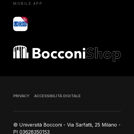
MOBILE APP
yoU@B
Bocconi shop
Piè di pagina
PRIVACY
ACCESSIBILITÀ DIGITALE
© Università Bocconi - Via Sarfatti, 25 Milano -
PI 03628350153