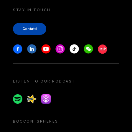
STAY IN TOUCH
Contatti
Stay in touch
Facebook
Linkedin
Youtube
Instagram
Tiktok
Weechat
Xiaohongshu/
LISTEN TO OUR PODCAST
Spotify
Spreaker
Apple podcast
BOCCONI SPHERES