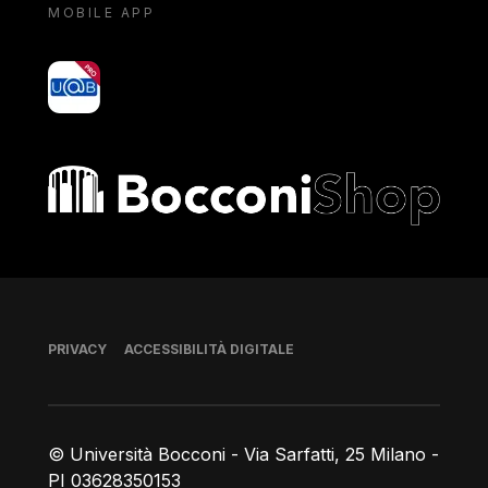
MOBILE APP
yoU@B
Bocconi shop
Piè di pagina
PRIVACY
ACCESSIBILITÀ DIGITALE
© Università Bocconi - Via Sarfatti, 25 Milano -
PI 03628350153