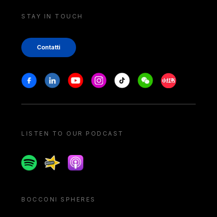
STAY IN TOUCH
Contatti
Stay in touch
Facebook
Linkedin
Youtube
Instagram
Tiktok
Weechat
Xiaohongshu/
LISTEN TO OUR PODCAST
Spotify
Spreaker
Apple podcast
BOCCONI SPHERES