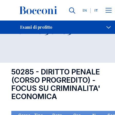
Lingue
EN
IT
Contatti
-
Esame 50285
Esami di profitto
Open s
50285 - DIRITTO PENALE
(CORSO PROGREDITO) -
FOCUS SU CRIMINALITA'
ECONOMICA