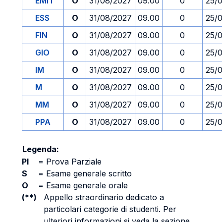
EMIT
O
31/08/2027
09.00
0
25/
ESS
O
31/08/2027
09.00
0
25/
FIN
O
31/08/2027
09.00
0
25/
GIO
O
31/08/2027
09.00
0
25/
IM
O
31/08/2027
09.00
0
25/
M
O
31/08/2027
09.00
0
25/
MM
O
31/08/2027
09.00
0
25/
PPA
O
31/08/2027
09.00
0
25/
Legenda:
PI
=
Prova Parziale
S
=
Esame generale scritto
O
=
Esame generale orale
(**)
Appello straordinario dedicato a
particolari categorie di studenti. Per
ulteriori informazioni si veda la sezione