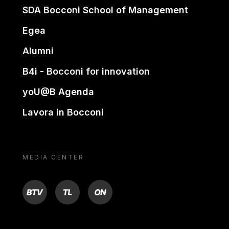
SDA Bocconi School of Management
Egea
Alumni
B4i - Bocconi for innovation
yoU@B Agenda
Lavora in Bocconi
MEDIA CENTER
BTV
TL
ON