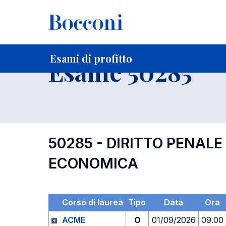
-
Home
Per studenti iscritti
Orari, Aule e Calendari
Esami
Esami di profitto
Esame 50285
50285 - DIRITTO PENALE
ECONOMICA
Corso di laurea
Tipo
Data
Ora
ACME
O
01/09/2026
09.00