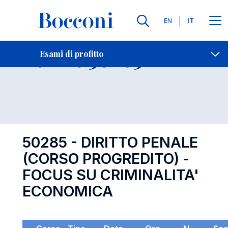
Lingue
EN
IT
Contatti
-
Esame 50285
Esami di profitto
Open s
50285 - DIRITTO PENALE
(CORSO PROGREDITO) -
FOCUS SU CRIMINALITA'
ECONOMICA