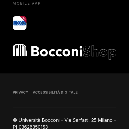
MOBILE APP
yoU@B
Bocconi shop
Piè di pagina
PRIVACY
ACCESSIBILITÀ DIGITALE
© Università Bocconi - Via Sarfatti, 25 Milano -
PI 03628350153