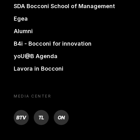
SDA Bocconi School of Management
Egea
Alumni
B4i - Bocconi for innovation
yoU@B Agenda
Lavora in Bocconi
MEDIA CENTER
BTV
TL
ON