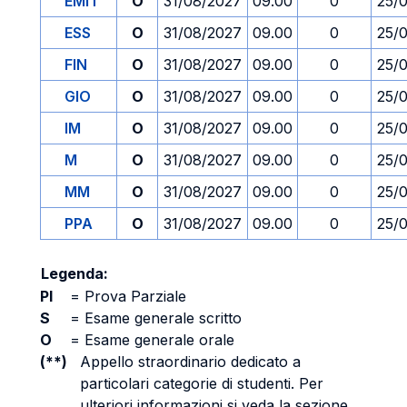
EMIT
O
31/08/2027
09.00
0
25/
ESS
O
31/08/2027
09.00
0
25/
FIN
O
31/08/2027
09.00
0
25/
GIO
O
31/08/2027
09.00
0
25/
IM
O
31/08/2027
09.00
0
25/
M
O
31/08/2027
09.00
0
25/
MM
O
31/08/2027
09.00
0
25/
PPA
O
31/08/2027
09.00
0
25/
Legenda:
PI
=
Prova Parziale
S
=
Esame generale scritto
O
=
Esame generale orale
(**)
Appello straordinario dedicato a
particolari categorie di studenti. Per
ulteriori informazioni si veda la sezione