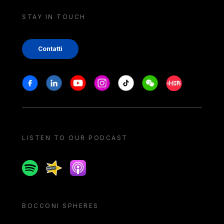
STAY IN TOUCH
Contatti
Stay in touch
Facebook
Linkedin
Youtube
Instagram
Tiktok
Weechat
Xiaohongshu/
LISTEN TO OUR PODCAST
Spotify
Spreaker
Apple podcast
BOCCONI SPHERES