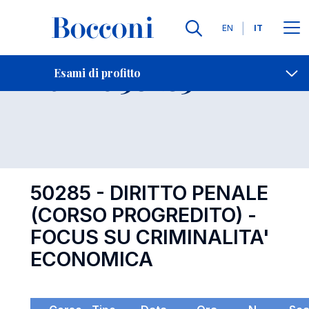
Lingue
EN
IT
Contatti
-
Esame 50285
Esami di profitto
Open s
50285 - DIRITTO PENALE
(CORSO PROGREDITO) -
FOCUS SU CRIMINALITA'
ECONOMICA