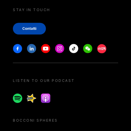
STAY IN TOUCH
Contatti
Stay in touch
Facebook
Linkedin
Youtube
Instagram
Tiktok
Weechat
Xiaohongshu/
LISTEN TO OUR PODCAST
Spotify
Spreaker
Apple podcast
BOCCONI SPHERES