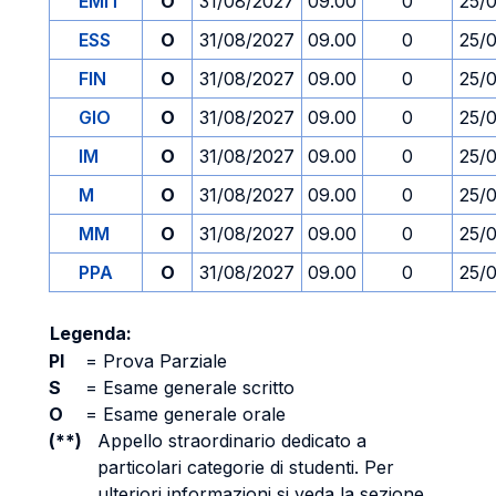
EMIT
O
31/08/2027
09.00
0
25/
ESS
O
31/08/2027
09.00
0
25/
FIN
O
31/08/2027
09.00
0
25/
GIO
O
31/08/2027
09.00
0
25/
IM
O
31/08/2027
09.00
0
25/
M
O
31/08/2027
09.00
0
25/
MM
O
31/08/2027
09.00
0
25/
PPA
O
31/08/2027
09.00
0
25/
Legenda:
PI
=
Prova Parziale
S
=
Esame generale scritto
O
=
Esame generale orale
(**)
Appello straordinario dedicato a
particolari categorie di studenti. Per
ulteriori informazioni si veda la sezione