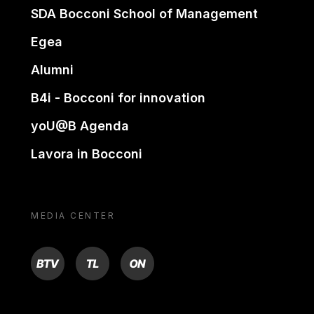
SDA Bocconi School of Management
Egea
Alumni
B4i - Bocconi for innovation
yoU@B Agenda
Lavora in Bocconi
MEDIA CENTER
BTV
TL
ON