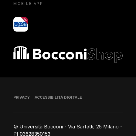
MOBILE APP
yoU@B
Bocconi shop
Piè di pagina
PRIVACY
ACCESSIBILITÀ DIGITALE
© Università Bocconi - Via Sarfatti, 25 Milano -
PI 03628350153