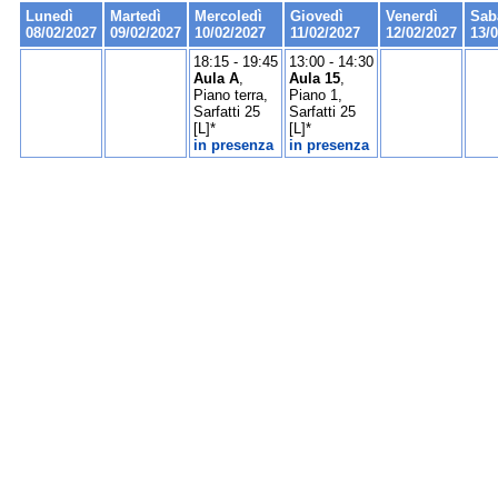
Lunedì
Martedì
Mercoledì
Giovedì
Venerdì
Sab
08/02/2027
09/02/2027
10/02/2027
11/02/2027
12/02/2027
13/
18:15 - 19:45
13:00 - 14:30
Aula A
,
Aula 15
,
Piano terra,
Piano 1,
Sarfatti 25
Sarfatti 25
[L]*
[L]*
in presenza
in presenza