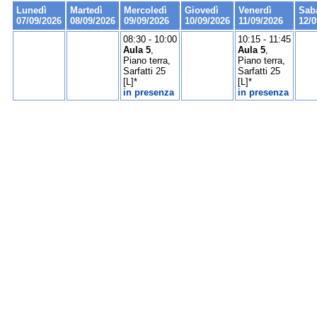
Lunedì
Martedì
Mercoledì
Giovedì
Venerdì
Sab
07/09/2026
08/09/2026
09/09/2026
10/09/2026
11/09/2026
12/0
08:30 - 10:00
10:15 - 11:45
Aula 5
,
Aula 5
,
Piano terra,
Piano terra,
Sarfatti 25
Sarfatti 25
[L]*
[L]*
in presenza
in presenza