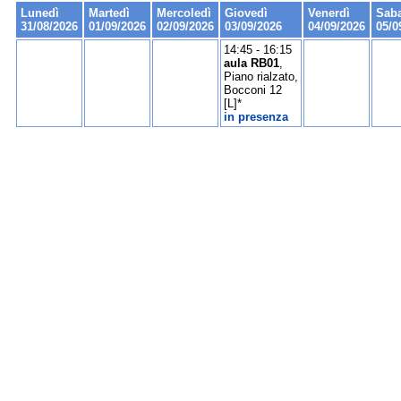
Lunedì
Martedì
Mercoledì
Giovedì
Venerdì
Sab
31/08/2026
01/09/2026
02/09/2026
03/09/2026
04/09/2026
05/0
14:45 - 16:15
aula RB01
,
Piano rialzato,
Bocconi 12
[L]*
in presenza