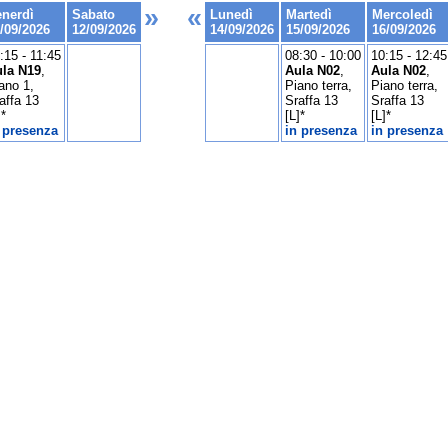
»
«
enerdì
Sabato
Lunedì
Martedì
Mercoledì
/09/2026
12/09/2026
14/09/2026
15/09/2026
16/09/2026
:15 - 11:45
08:30 - 10:00
10:15 - 12:45
la N19
,
Aula N02
,
Aula N02
,
ano 1,
Piano terra,
Piano terra,
affa 13
Sraffa 13
Sraffa 13
]*
[L]*
[L]*
 presenza
in presenza
in presenza