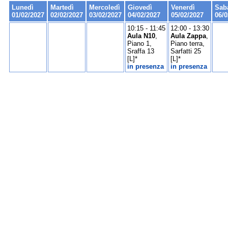
Lunedì
Martedì
Mercoledì
Giovedì
Venerdì
Sab
01/02/2027
02/02/2027
03/02/2027
04/02/2027
05/02/2027
06/0
10:15 - 11:45
12:00 - 13:30
Aula N10
,
Aula Zappa
,
Piano 1,
Piano terra,
Sraffa 13
Sarfatti 25
[L]*
[L]*
in presenza
in presenza