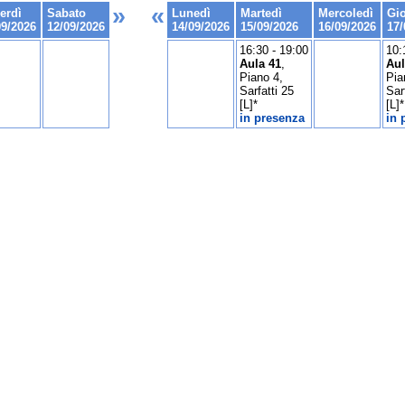
»
«
erdì
Sabato
Lunedì
Martedì
Mercoledì
Gi
09/2026
12/09/2026
14/09/2026
15/09/2026
16/09/2026
17/
16:30 - 19:00
10:
Aula 41
,
Aul
Piano 4,
Pia
Sarfatti 25
Sar
[L]*
[L]*
in presenza
in 