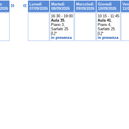
»
«
o
Lunedì
Martedì
Mercoledì
Giovedì
Ven
/2026
07/09/2026
08/09/2026
09/09/2026
10/09/2026
11/
16:30 - 19:00
10:15 - 11:45
Aula 35
,
Aula 41
,
Piano 3,
Piano 4,
Sarfatti 25
Sarfatti 25
[L]*
[L]*
in presenza
in presenza