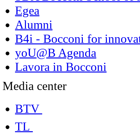
Egea
Alumni
B4i - Bocconi for innova
yoU@B Agenda
Lavora in Bocconi
Media center
BTV
TL