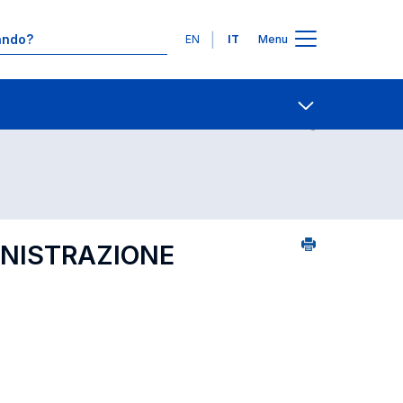
Lingue
EN
IT
Menu
24
Contatti
Open share
INISTRAZIONE