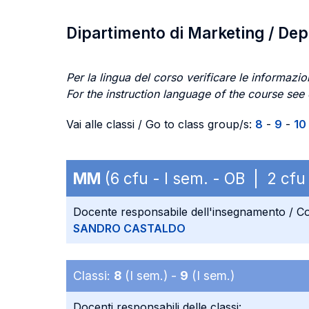
Dipartimento di Marketing / De
Per la lingua del corso verificare le informazion
For the instruction language of the course see
Vai alle classi / Go to class group/s:
8
-
9
-
10
MM
(6 cfu - I sem. - OB | 2 c
Docente responsabile dell'insegnamento / Co
SANDRO CASTALDO
Classi:
8
(I sem.) -
9
(I sem.)
Docenti responsabili delle classi: