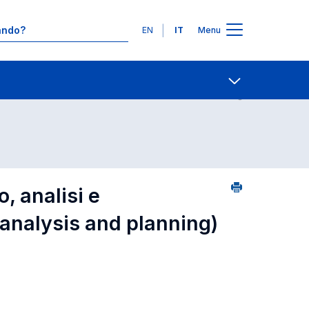
Lingue
EN
IT
Menu
2
Ricerca insegnamenti in ordine alfabetico
Contatti
Open share
 analisi e
analysis and planning)