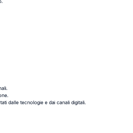
o.
ali.
ione.
 dalle tecnologie e dai canali digitali.