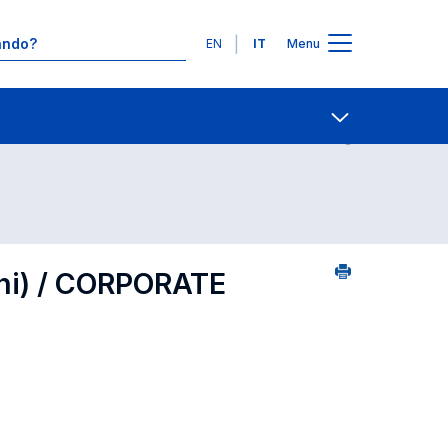
Lingue
EN
IT
Menu
0
Contatti
Open share
oni) / CORPORATE