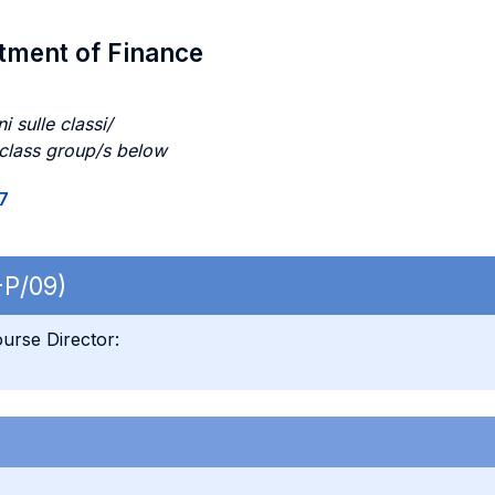
rtment of Finance
i sulle classi/
 class group/s below
7
-P/09)
urse Director: