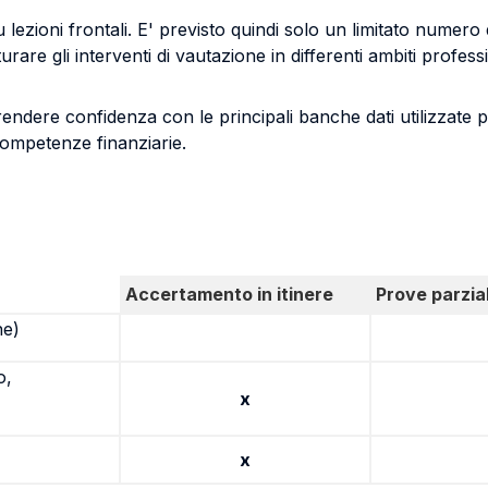
 lezioni frontali. E' previsto quindi solo un limitato numero 
rare gli interventi di vautazione in differenti ambiti profess
 prendere confidenza con le principali banche dati utilizzate
competenze finanziarie.
Accertamento in itinere
Prove parzial
ne)
o,
x
x