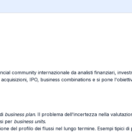
inancial community internazionale da analisti finanziari, inv
acquisizioni, IPO, business combinations e si pone l'obiettivo
 di
business plan
. Il problema dell'incertezza nella valutazio
isi per
business units
.
one del profilo dei flussi nel lungo termine. Esempi tipici di pro