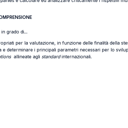
ies e calcolare ed analizzare criticamente i rispettivi mult
COMPRENSIONE
in grado di...
priati per la valutazione, in funzione delle finalità della ste
e determinare i principali parametri necessari per lo svilup
tations
allineate agli
standard
internazionali.