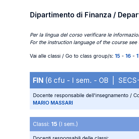
Dipartimento di Finanza / Depa
Per la lingua del corso verificare le informazion
For the instruction language of the course see
Vai alle classi / Go to class group/s:
15
-
16
-
1
FIN
(6 cfu - I sem. - OB | SECS
Docente responsabile dell'insegnamento / Co
MARIO MASSARI
Classi:
15
(I sem.)
Docenti responsabili delle classi: