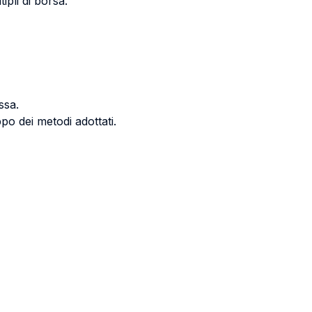
ipli di borsa.
ssa.
po dei metodi adottati.