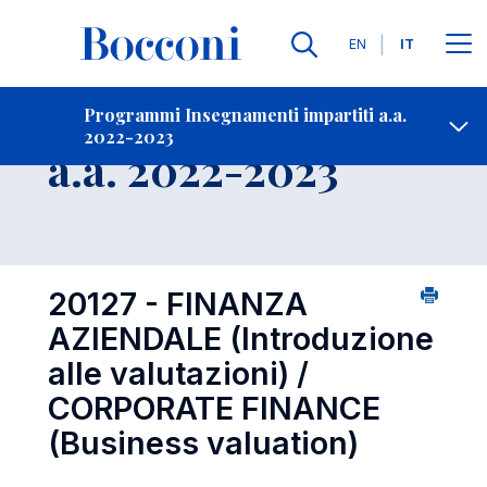
Lingue
EN
IT
Contatti
-
Insegnamento
Programmi Insegnamenti impartiti a.a.
2022-2023
Open s
a.a. 2022-2023
20127 - FINANZA
AZIENDALE (Introduzione
alle valutazioni) /
CORPORATE FINANCE
(Business valuation)