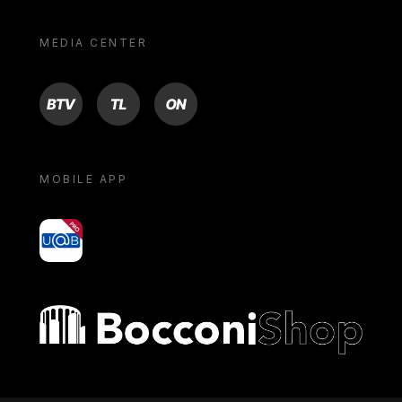
MEDIA CENTER
BTV
TL
ON
MOBILE APP
yoU@B
Bocconi shop