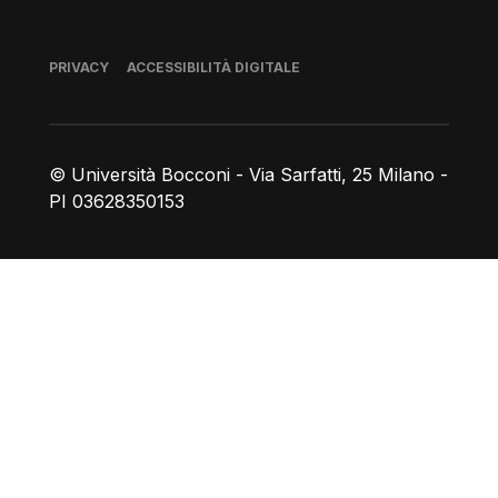
Piè di pagina
PRIVACY
ACCESSIBILITÀ DIGITALE
© Università Bocconi - Via Sarfatti, 25 Milano -
PI 03628350153