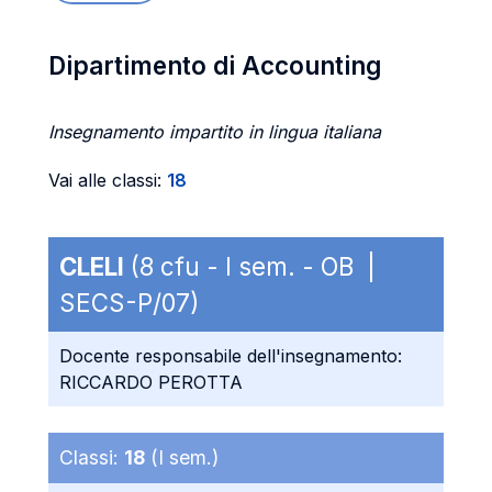
Dipartimento di Accounting
Insegnamento impartito in lingua italiana
Vai alle classi:
18
CLELI
(8 cfu - I sem. - OB |
SECS-P/07)
Docente responsabile dell'insegnamento:
RICCARDO PEROTTA
Classi:
18
(I sem.)