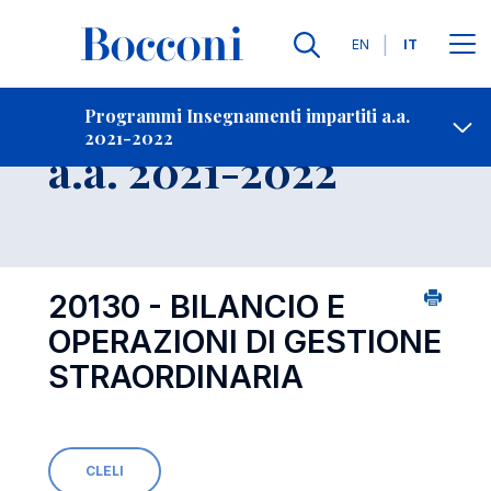
Lingue
EN
IT
Contatti
-
Insegnamento
Programmi Insegnamenti impartiti a.a.
2021-2022
Open s
a.a. 2021-2022
20130 - BILANCIO E
OPERAZIONI DI GESTIONE
STRAORDINARIA
CLELI