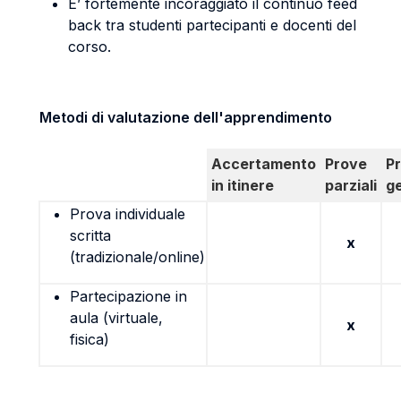
E’ fortemente incoraggiato il continuo feed
back tra studenti partecipanti e docenti del
corso.
Metodi di valutazione dell'apprendimento
Accertamento
Prove
P
in itinere
parziali
g
Prova individuale
scritta
x
(tradizionale/online)
Partecipazione in
aula (virtuale,
x
fisica)