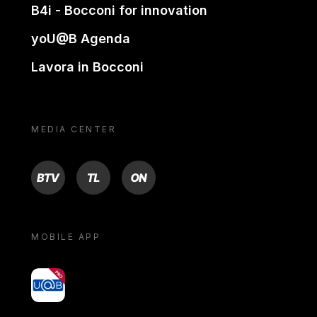
B4i - Bocconi for innovation
yoU@B Agenda
Lavora in Bocconi
MEDIA CENTER
BTV
TL
ON
MOBILE APP
yoU@B