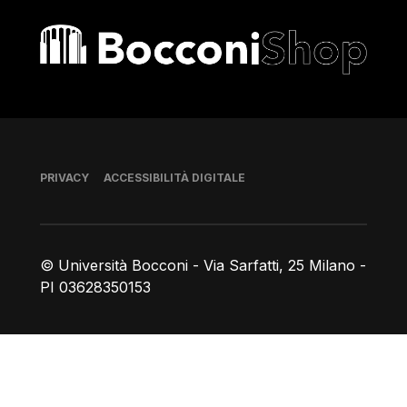
Bocconi shop
Piè di pagina
PRIVACY
ACCESSIBILITÀ DIGITALE
© Università Bocconi - Via Sarfatti, 25 Milano -
PI 03628350153