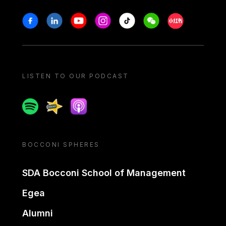
Stay in touch
Facebook
Linkedin
Youtube
Instagram
Tiktok
Weechat
Xiaohongshu/
LISTEN TO OUR PODCAST
Spotify
Spreaker
Apple podcast
BOCCONI SPHERES
SDA Bocconi School of Management
Egea
Alumni