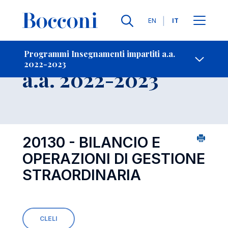
Lingue
EN
IT
Contatti
-
Insegnamento
Programmi Insegnamenti impartiti a.a.
2022-2023
Open s
a.a. 2022-2023
20130 - BILANCIO E
OPERAZIONI DI GESTIONE
STRAORDINARIA
CLELI