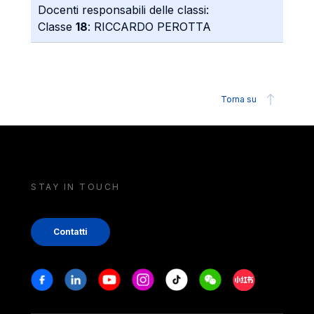
Docenti responsabili delle classi:
Classe
18
: RICCARDO PEROTTA
Torna su
STAY IN TOUCH
Contatti
Stay in touch
Facebook
Linkedin
Youtube
Instagram
Tiktok
Weechat
Xiaohongshu/