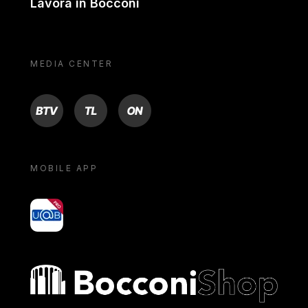
Lavora in Bocconi
MEDIA CENTER
BTV
TL
ON
MOBILE APP
yoU@B
Bocconi shop