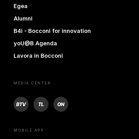
Egea
Alumni
B4i - Bocconi for innovation
yoU@B Agenda
Lavora in Bocconi
MEDIA CENTER
BTV
TL
ON
MOBILE APP