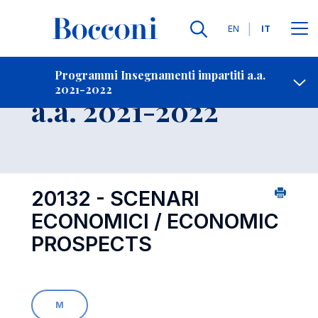
Lingue
EN
IT
Contatti
-
Insegnamento
Programmi Insegnamenti impartiti a.a.
2021-2022
Open s
a.a. 2021-2022
20132 - SCENARI
ECONOMICI / ECONOMIC
PROSPECTS
M