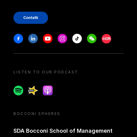
Contatti
Stay in touch
Facebook
Linkedin
Youtube
Instagram
Tiktok
Weechat
Xiaohongshu/
LISTEN TO OUR PODCAST
Spotify
Spreaker
Apple podcast
BOCCONI SPHERES
SDA Bocconi School of Management