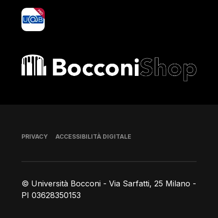
yoU@B
Bocconi shop
Piè di pagina
PRIVACY
ACCESSIBILITÀ DIGITALE
© Università Bocconi - Via Sarfatti, 25 Milano -
PI 03628350153