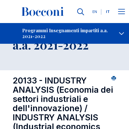
Lingue
EN
IT
Contatti
-
Insegnamento
Programmi Insegnamenti impartiti a.a.
2021-2022
Open s
a.a. 2021-2022
20133 - INDUSTRY
ANALYSIS (Economia dei
settori industriali e
dell'innovazione) /
INDUSTRY ANALYSIS
(Industrial economics