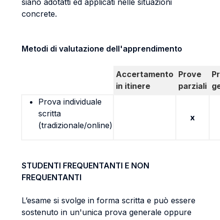
siano adotatti ed applicati nelle situazioni
concrete.
Metodi di valutazione dell'apprendimento
Accertamento
Prove
P
in itinere
parziali
g
Prova individuale
scritta
x
(tradizionale/online)
STUDENTI FREQUENTANTI E NON
FREQUENTANTI
L’esame si svolge in forma scritta e può essere
sostenuto in un'unica prova generale oppure