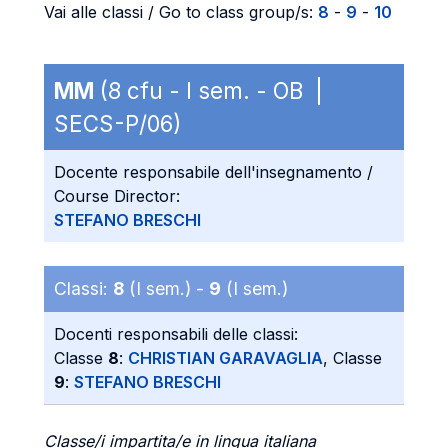
Vai alle classi / Go to class group/s:
8
-
9
-
10
MM
(8 cfu - I sem. - OB |
SECS-P/06)
Docente responsabile dell'insegnamento /
Course Director:
STEFANO BRESCHI
Classi:
8
(I sem.) -
9
(I sem.)
Docenti responsabili delle classi:
Classe
8
:
CHRISTIAN GARAVAGLIA
, Classe
9
:
STEFANO BRESCHI
Classe/i impartita/e in lingua italiana