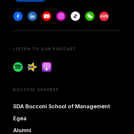
Stay in touch
Facebook
Linkedin
Youtube
Instagram
Tiktok
Weechat
Xiaohongshu/
LISTEN TO OUR PODCAST
Spotify
Spreaker
Apple podcast
BOCCONI SPHERES
SDA Bocconi School of Management
Egea
Alumni