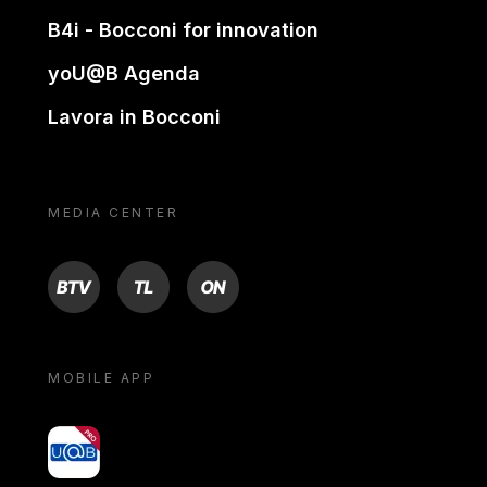
B4i - Bocconi for innovation
yoU@B Agenda
Lavora in Bocconi
MEDIA CENTER
BTV
TL
ON
MOBILE APP
yoU@B