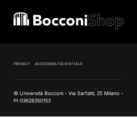
Bocconi shop
Piè di pagina
PRIVACY
ACCESSIBILITÀ DIGITALE
© Università Bocconi - Via Sarfatti, 25 Milano -
PI 03628350153