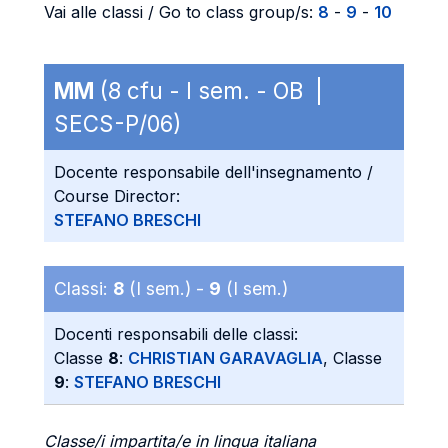
Vai alle classi / Go to class group/s:
8
-
9
-
10
MM
(8 cfu - I sem. - OB |
SECS-P/06)
Docente responsabile dell'insegnamento /
Course Director:
STEFANO BRESCHI
Classi:
8
(I sem.) -
9
(I sem.)
Docenti responsabili delle classi:
Classe
8
:
CHRISTIAN GARAVAGLIA
, Classe
9
:
STEFANO BRESCHI
Classe/i impartita/e in lingua italiana