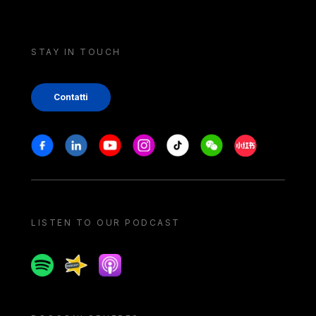
STAY IN TOUCH
Contatti
Stay in touch
Facebook
Linkedin
Youtube
Instagram
Tiktok
Weechat
Xiaohongshu/
LISTEN TO OUR PODCAST
Spotify
Spreaker
Apple podcast