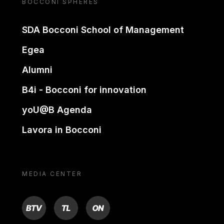
BOCCONI SPHERES
SDA Bocconi School of Management
Egea
Alumni
B4i - Bocconi for innovation
yoU@B Agenda
Lavora in Bocconi
MEDIA CENTER
BTV
TL
ON