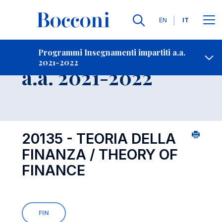
Lingue
EN
IT
Contatti
-
Insegnamento
Programmi Insegnamenti impartiti a.a.
2021-2022
Open s
a.a. 2021-2022
20135 - TEORIA DELLA
FINANZA / THEORY OF
FINANCE
FIN