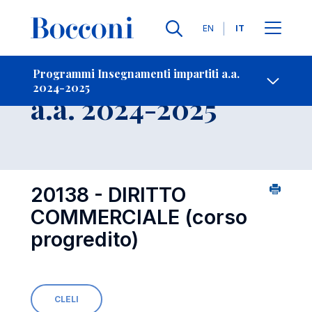
Lingue
EN
IT
Contatti
-
Insegnamento
Programmi Insegnamenti impartiti a.a.
2024-2025
Open s
a.a. 2024-2025
20138 - DIRITTO
COMMERCIALE (corso
progredito)
CLELI