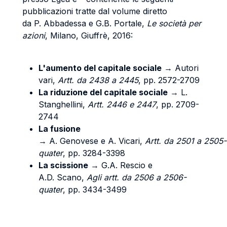
pubblicazioni tratte dal volume diretto
da P. Abbadessa e G.B. Portale,
Le società per
azioni
, Milano, Giuffrè, 2016:
L'aumento del capitale sociale
→ Autori
vari,
A
rtt.
da 2438 a 2445
, pp. 2572-2709
La riduzione del capitale sociale
→ L.
Stanghellini,
A
rtt.
2446 e 2447
, pp. 2709-
2744
La fusione
→ A. Genovese e A. Vicari,
A
rtt.
da 2501 a 2505-
quater
, pp. 3284-3398
La scissione
→ G.A. Rescio e
A.D. Scano,
A
gli
artt.
da 2506 a 2506-
quater
, pp. 3434-3499