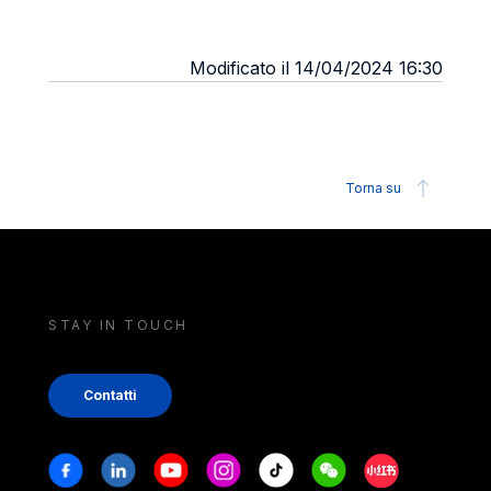
Modificato il 14/04/2024 16:30
Torna su
STAY IN TOUCH
Contatti
Stay in touch
Facebook
Linkedin
Youtube
Instagram
Tiktok
Weechat
Xiaohongshu/