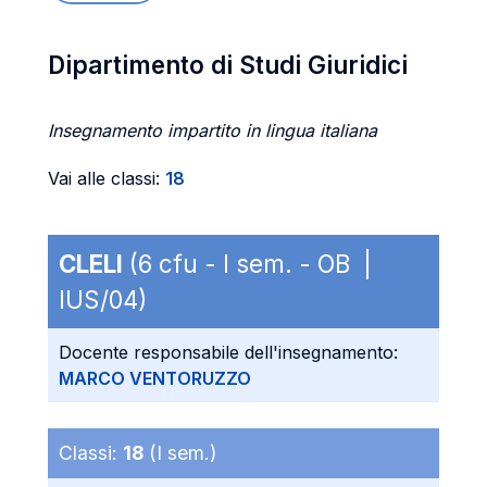
Dipartimento di Studi Giuridici
Insegnamento impartito in lingua italiana
Vai alle classi:
18
CLELI
(6 cfu - I sem. - OB |
IUS/04)
Docente responsabile dell'insegnamento:
MARCO VENTORUZZO
Classi:
18
(I sem.)