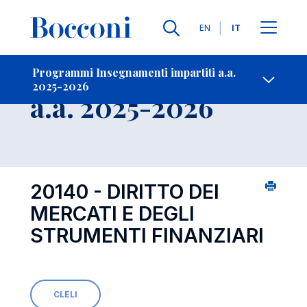
Lingue
EN
IT
Contatti
-
Insegnamento
Programmi Insegnamenti impartiti a.a.
2025-2026
Open s
a.a. 2025-2026
20140 - DIRITTO DEI
MERCATI E DEGLI
STRUMENTI FINANZIARI
CLELI