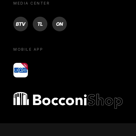
MEDIA CENTER
BTV
TL
ON
MOBILE APP
yoU@B
Bocconi shop