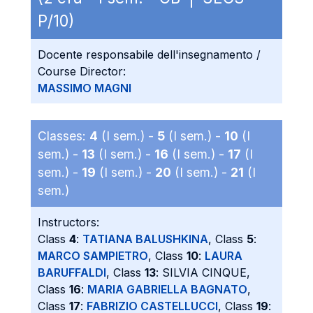
P/10)
Docente responsabile dell'insegnamento /
Course Director:
MASSIMO MAGNI
Classes:
4
(I sem.) -
5
(I sem.) -
10
(I
sem.) -
13
(I sem.) -
16
(I sem.) -
17
(I
sem.) -
19
(I sem.) -
20
(I sem.) -
21
(I
sem.)
Instructors:
Class
4
:
TATIANA BALUSHKINA
, Class
5
:
MARCO SAMPIETRO
, Class
10
:
LAURA
BARUFFALDI
, Class
13
: SILVIA CINQUE,
Class
16
:
MARIA GABRIELLA BAGNATO
,
Class
17
:
FABRIZIO CASTELLUCCI
, Class
19
: