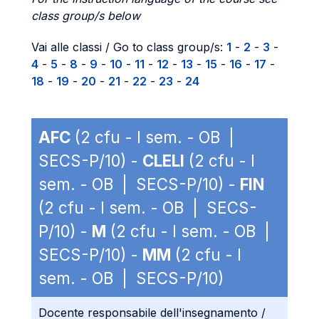
class group/s below
Vai alle classi / Go to class group/s:
1
-
2
-
3
-
4
-
5
-
8
-
9
-
10
-
11
-
12
-
13
-
15
-
16
-
17
-
18
-
19
-
20
-
21
-
22
-
23
-
24
AFC
(2 cfu - I sem. - OB |
SECS-P/10) -
CLELI
(2 cfu - I
sem. - OB | SECS-P/10) -
FIN
(2 cfu - I sem. - OB | SECS-
P/10) -
M
(2 cfu - I sem. - OB |
SECS-P/10) -
MM
(2 cfu - I
sem. - OB | SECS-P/10)
Docente responsabile dell'insegnamento /