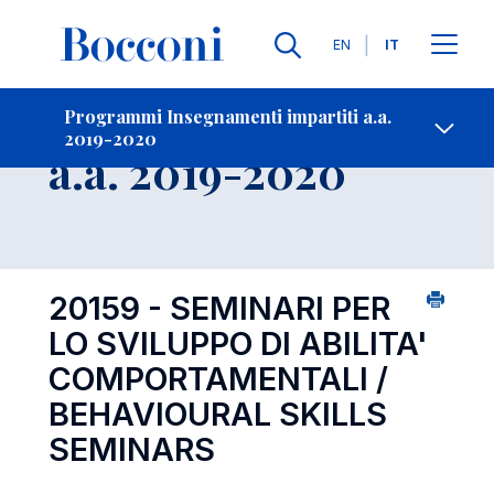
Lingue
EN
IT
Contatti
-
Insegnamento
Programmi Insegnamenti impartiti a.a.
2019-2020
Open s
a.a. 2019-2020
20159 - SEMINARI PER
LO SVILUPPO DI ABILITA'
COMPORTAMENTALI /
BEHAVIOURAL SKILLS
SEMINARS