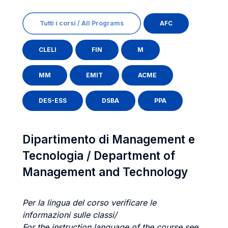
Tutti i corsi / All Programs
AFC
CLELI
FIN
M
MM
EMIT
ACME
DES-ESS
DSBA
PPA
Dipartimento di Management e
Tecnologia / Department of
Management and Technology
Per la lingua del corso verificare le
informazioni sulle classi/
For the instruction language of the course see