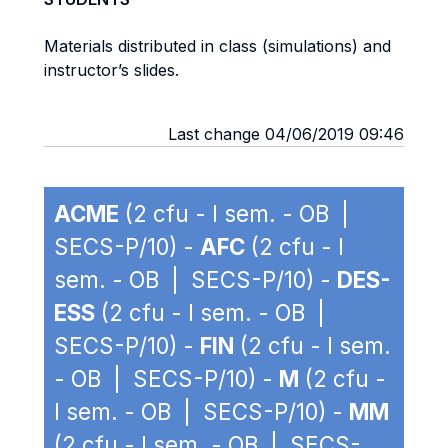
Materials distributed in class (simulations) and
instructor’s slides.
Last change 04/06/2019 09:46
ACME
(2 cfu - I sem. - OB |
SECS-P/10) -
AFC
(2 cfu - I
sem. - OB | SECS-P/10) -
DES-
ESS
(2 cfu - I sem. - OB |
SECS-P/10) -
FIN
(2 cfu - I sem.
- OB | SECS-P/10) -
M
(2 cfu -
I sem. - OB | SECS-P/10) -
MM
(2 cfu - I sem. - OB | SECS-