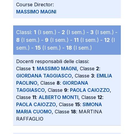
Course Director:
MASSIMO MAGNI
Classi:
1
(I sem.) -
2
(I sem.) -
3
(I sem.) -
8
(I sem.) -
9
(I sem.) -
11
(I sem.) -
12
(I
sem.) -
15
(I sem.) -
18
(I sem.)
Docenti responsabili delle classi:
Classe
1
:
MASSIMO MAGNI
, Classe
2
:
GIORDANA TAGGIASCO
, Classe
3
:
EMILIA
PAOLINO
, Classe
8
:
GIORDANA
TAGGIASCO
, Classe
9
:
PAOLA CAIOZZO
,
Classe
11
:
ALBERTO MONTI
, Classe
12
:
PAOLA CAIOZZO
, Classe
15
:
SIMONA
MARIA CUOMO
, Classe
18
: MARTINA
RAFFAGLIO