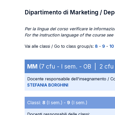
Dipartimento di Marketing / De
Per la lingua del corso verificare le informazion
For the instruction language of the course see
Vai alle classi / Go to class group/s:
8
-
9
-
10
MM
(7 cfu - I sem. - OB | 2 c
Docente responsabile dell'insegnamento / Co
STEFANIA BORGHINI
Classi:
8
(I sem.) -
9
(I sem.)
Docenti responsabili delle classi: