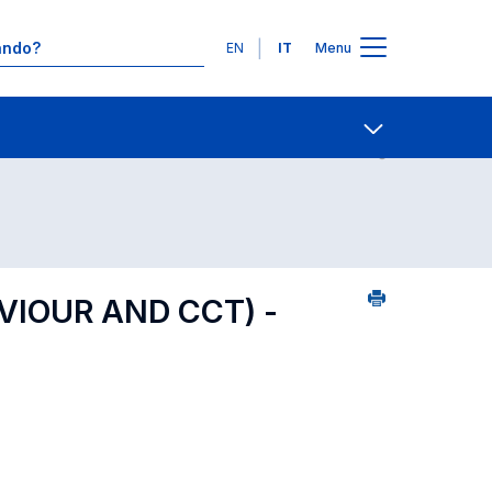
Lingue
EN
IT
Menu
1
Ricerca insegnamenti in ordine alfabetico
Contatti
Open share
IOUR AND CCT) -