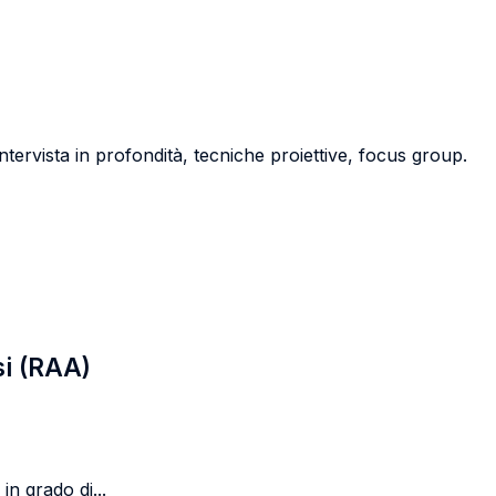
intervista in profondità, tecniche proiettive, focus group.
si (RAA)
in grado di...