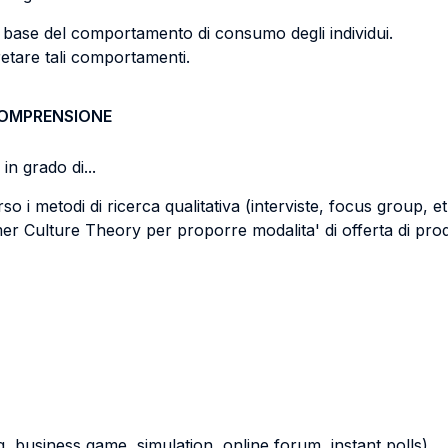
a base del comportamento di consumo degli individui.
pretare tali comportamenti.
COMPRENSIONE
in grado di...
o i metodi di ricerca qualitativa (interviste, focus group, et
r Culture Theory per proporre modalita' di offerta di prodot
ying, business game, simulation, online forum, instant polls)