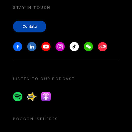
STAY IN TOUCH
Contatti
Stay in touch
Facebook
Linkedin
Youtube
Instagram
Tiktok
Weechat
Xiaohongshu/
LISTEN TO OUR PODCAST
Spotify
Spreaker
Apple podcast
BOCCONI SPHERES