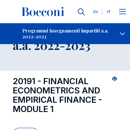
Lingue
EN
IT
Contatti
-
Insegnamento
Programmi Insegnamenti impartiti a.a.
2022-2023
Open s
a.a. 2022-2023
20191 - FINANCIAL
ECONOMETRICS AND
EMPIRICAL FINANCE -
MODULE 1