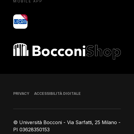
MOBILE APP
yoU@B
Bocconi shop
Piè di pagina
PRIVACY
ACCESSIBILITÀ DIGITALE
© Università Bocconi - Via Sarfatti, 25 Milano -
PI 03628350153