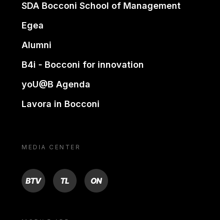
SDA Bocconi School of Management
Egea
Alumni
B4i - Bocconi for innovation
yoU@B Agenda
Lavora in Bocconi
MEDIA CENTER
BTV
TL
ON