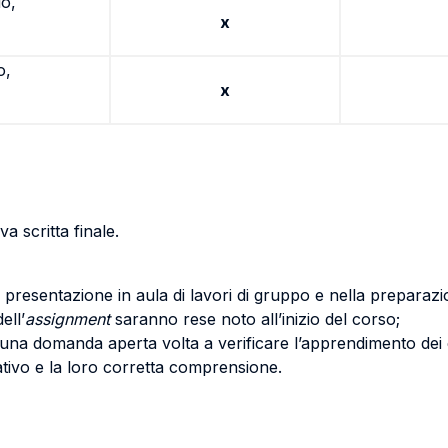
io,
x
o,
x
a scritta finale.
 presentazione in aula di lavori di gruppo e nella preparaz
ell’
assignment
saranno rese noto all’inizio del corso;
n una domanda aperta volta a verificare l’apprendimento dei co
ativo e la loro corretta comprensione.