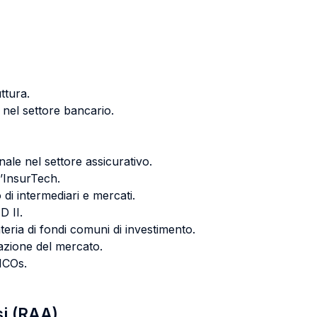
ttura.
 nel settore bancario.
ale nel settore assicurativo.
l’InsurTech.
 di intermediari e mercati.
D II.
eria di fondi comuni di investimento.
lazione del mercato.
ICOs.
si (RAA)