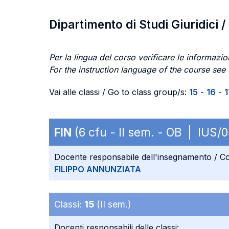
Dipartimento di Studi Giuridici 
Per la lingua del corso verificare le informazion
For the instruction language of the course see
Vai alle classi / Go to class group/s:
15
-
16
-
1
FIN
(6 cfu - II sem. - OB | IUS/0
Docente responsabile dell'insegnamento / Co
FILIPPO ANNUNZIATA
Classi:
15
(II sem.)
Docenti responsabili delle classi: