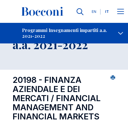
Lingue
EN
IT
Contatti
-
Insegnamento
Programmi Insegnamenti impartiti a.a.
2021-2022
Open s
a.a. 2021-2022
20198 - FINANZA
AZIENDALE E DEI
MERCATI / FINANCIAL
MANAGEMENT AND
FINANCIAL MARKETS