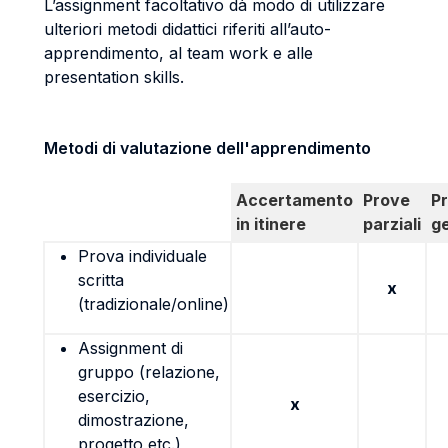
L’assignment facoltativo dà modo di utilizzare
ulteriori metodi didattici riferiti all’auto-
apprendimento, al team work e alle
presentation skills.
Metodi di valutazione dell'apprendimento
Accertamento
Prove
P
in itinere
parziali
g
Prova individuale
scritta
x
(tradizionale/online)
Assignment di
gruppo (relazione,
esercizio,
x
dimostrazione,
progetto etc.)