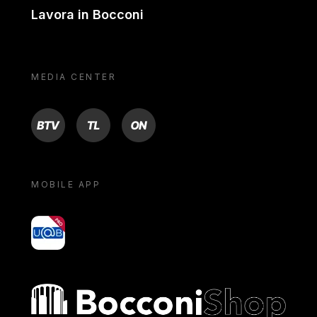
Lavora in Bocconi
MEDIA CENTER
BTV
TL
ON
MOBILE APP
yoU@B
Bocconi shop