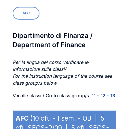
AFC
Dipartimento di Finanza /
Department of Finance
Per la lingua del corso verificare le
informazioni sulle classi/
For the instruction language of the course see
class group/s below
Vai alle classi / Go to class group/s:
11
-
12
-
13
AFC
(10 cfu - I sem. - OB | 5
cfu SECS-P/09 | 5 cfu SECS-