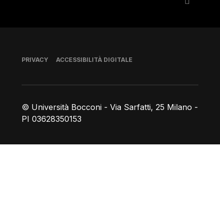
Piè di pagina
PRIVACY
ACCESSIBILITÀ DIGITALE
© Università Bocconi - Via Sarfatti, 25 Milano -
PI 03628350153