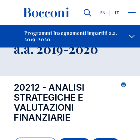
Lingue
EN
IT
Contatti
-
Insegnamento
Programmi Insegnamenti impartiti a.a.
2019-2020
Open s
a.a. 2019-2020
20212 - ANALISI
STRATEGICHE E
VALUTAZIONI
FINANZIARIE