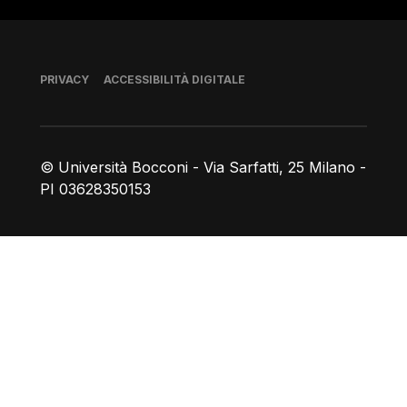
Piè di pagina
PRIVACY
ACCESSIBILITÀ DIGITALE
© Università Bocconi - Via Sarfatti, 25 Milano -
PI 03628350153