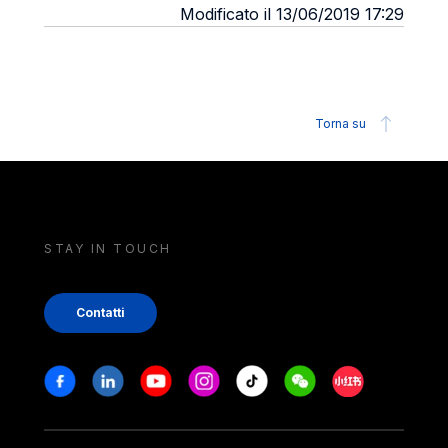
Modificato il 13/06/2019 17:29
Torna su
STAY IN TOUCH
Contatti
Stay in touch
Facebook
Linkedin
Youtube
Instagram
Tiktok
Weechat
Xiaohongshu/