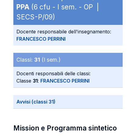
PPA
(6 cfu - I sem. - OP |
SECS-P/09)
Docente responsabile dell'insegnamento:
FRANCESCO PERRINI
Classi:
31
(I sem.)
Docenti responsabili delle classi:
Classe
31
:
FRANCESCO PERRINI
Avvisi (classi 31)
Mission e Programma sintetico