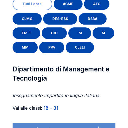
Tutti i corsi
ACME
AFC
CLMG
DES-ESS
DSBA
EMIT
GIO
IM
M
MM
PPA
CLELI
Dipartimento di Management e
Tecnologia
Insegnamento impartito in lingua italiana
Vai alle classi:
18
-
31