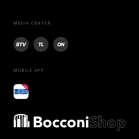
MEDIA CENTER
BTV
TL
ON
MOBILE APP
yoU@B
Bocconi shop