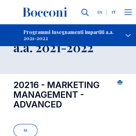
Lingue
EN
IT
Contatti
-
Insegnamento
Programmi Insegnamenti impartiti a.a.
2021-2022
Open s
a.a. 2021-2022
20216 - MARKETING
MANAGEMENT -
ADVANCED
M