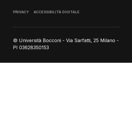
Piè di pagina
PRIVACY
ACCESSIBILITÀ DIGITALE
© Università Bocconi - Via Sarfatti, 25 Milano -
PI 03628350153