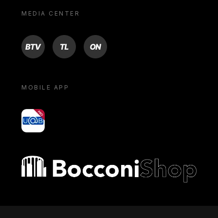
MEDIA CENTER
BTV
TL
ON
MOBILE APP
yoU@B
Bocconi shop