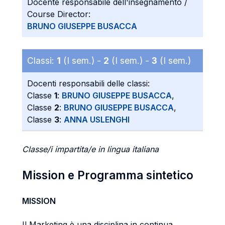
Docente responsabile dell'insegnamento /
Course Director:
BRUNO GIUSEPPE BUSACCA
Classi:
1
(I sem.) -
2
(I sem.) -
3
(I sem.)
Docenti responsabili delle classi:
Classe
1
:
BRUNO GIUSEPPE BUSACCA
,
Classe
2
:
BRUNO GIUSEPPE BUSACCA
,
Classe
3
:
ANNA USLENGHI
Classe/i impartita/e in lingua italiana
Mission e Programma sintetico
MISSION
Il Marketing è una disciplina in continua