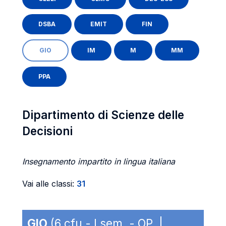
DSBA
EMIT
FIN
GIO
IM
M
MM
PPA
Dipartimento di Scienze delle
Decisioni
Insegnamento impartito in lingua italiana
Vai alle classi:
31
GIO
(6 cfu - I sem. - OP |