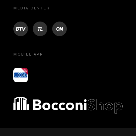
MEDIA CENTER
BTV
TL
ON
MOBILE APP
yoU@B
Bocconi shop