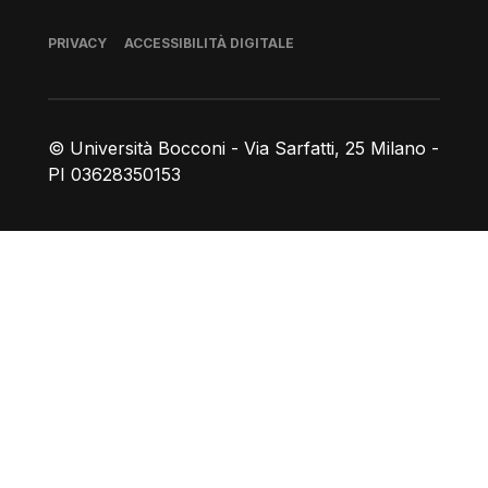
Piè di pagina
PRIVACY
ACCESSIBILITÀ DIGITALE
© Università Bocconi - Via Sarfatti, 25 Milano -
PI 03628350153