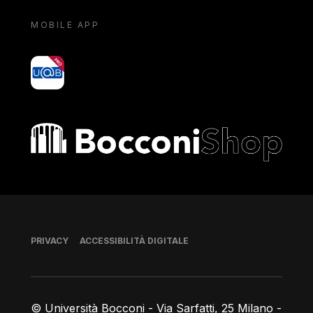
MOBILE APP
yoU@B
Bocconi shop
Piè di pagina
PRIVACY
ACCESSIBILITÀ DIGITALE
© Università Bocconi - Via Sarfatti, 25 Milano -