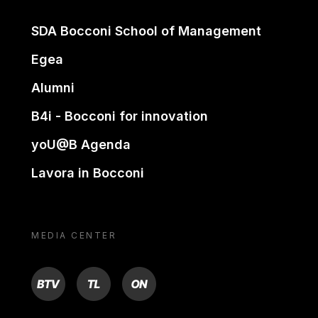
SDA Bocconi School of Management
Egea
Alumni
B4i - Bocconi for innovation
yoU@B Agenda
Lavora in Bocconi
MEDIA CENTER
BTV
TL
ON