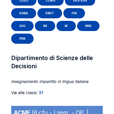
CLELI
CLMG
DES-ESS
DSBA
EMIT
FIN
GIO
IM
M
MM
PPA
Dipartimento di Scienze delle
Decisioni
Insegnamento impartito in lingua italiana
Vai alle classi:
31
ACME
(6 cfu - I sem. - OP |