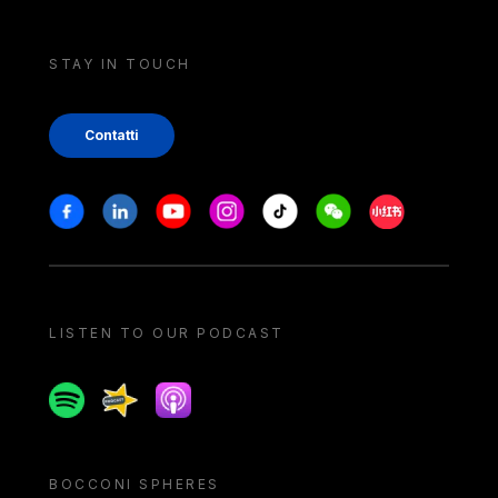
STAY IN TOUCH
Contatti
Stay in touch
Facebook
Linkedin
Youtube
Instagram
Tiktok
Weechat
Xiaohongshu/
LISTEN TO OUR PODCAST
Spotify
Spreaker
Apple podcast
BOCCONI SPHERES