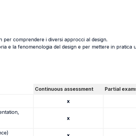
en per comprendere i diversi approcci al design.
ria e la fenomenologia del design e per mettere in pratica 
Continuous assessment
Partial exam
x
entation,
x
nce)
x