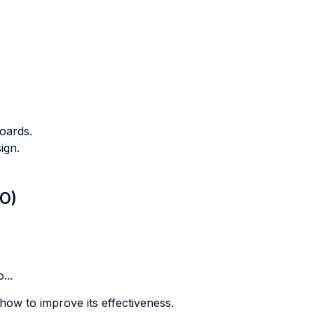
oards.
ign.
LO)
...
ow to improve its effectiveness.