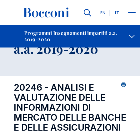
Lingue
EN
IT
Contatti
-
Insegnamento
Programmi Insegnamenti impartiti a.a.
2019-2020
Open s
a.a. 2019-2020
20246 - ANALISI E
VALUTAZIONE DELLE
INFORMAZIONI DI
MERCATO DELLE BANCHE
E DELLE ASSICURAZIONI