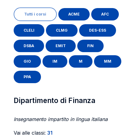
Tutti i corsi
ACME
AFC
CLELI
CLMG
DES-ESS
DSBA
EMIT
FIN
GIO
IM
M
MM
PPA
Dipartimento di Finanza
Insegnamento impartito in lingua italiana
Vai alle classi:
31