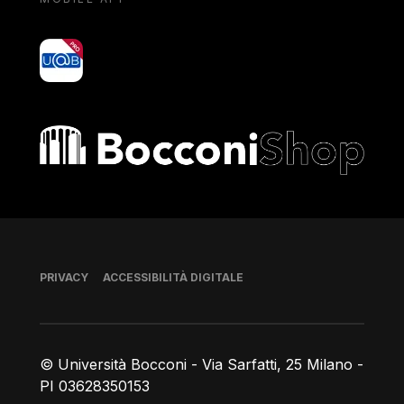
yoU@B
Bocconi shop
Piè di pagina
PRIVACY
ACCESSIBILITÀ DIGITALE
© Università Bocconi - Via Sarfatti, 25 Milano -
PI 03628350153