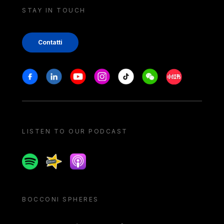
STAY IN TOUCH
Contatti
Stay in touch
Facebook
Linkedin
Youtube
Instagram
Tiktok
Weechat
Xiaohongshu/
LISTEN TO OUR PODCAST
Spotify
Spreaker
Apple podcast
BOCCONI SPHERES