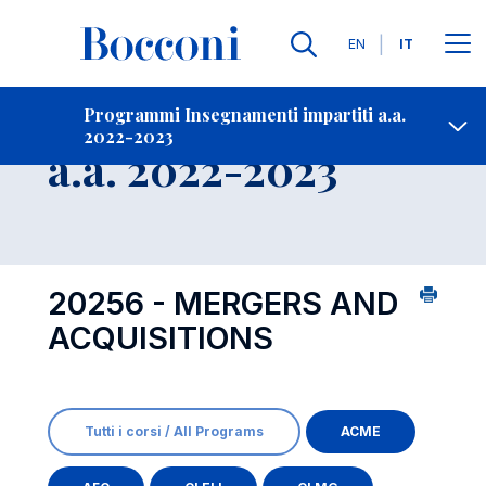
Lingue
EN
IT
Contatti
-
Insegnamento
Programmi Insegnamenti impartiti a.a.
2022-2023
Open s
a.a. 2022-2023
20256 - MERGERS AND
ACQUISITIONS
Tutti i corsi / All Programs
ACME