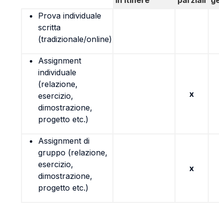
in itinere
parziali
g
Prova individuale
scritta
(tradizionale/online)
Assignment
individuale
(relazione,
x
esercizio,
dimostrazione,
progetto etc.)
Assignment di
gruppo (relazione,
esercizio,
x
dimostrazione,
progetto etc.)