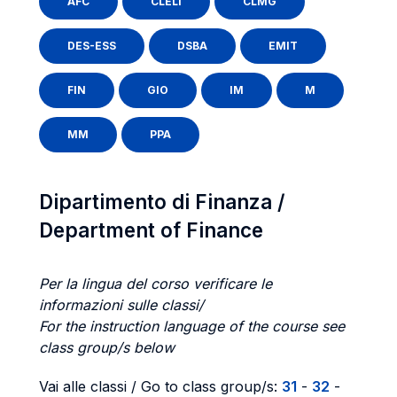
AFC
CLELI
CLMG
DES-ESS
DSBA
EMIT
FIN
GIO
IM
M
MM
PPA
Dipartimento di Finanza /
Department of Finance
Per la lingua del corso verificare le
informazioni sulle classi/
For the instruction language of the course see
class group/s below
Vai alle classi / Go to class group/s:
31
-
32
-