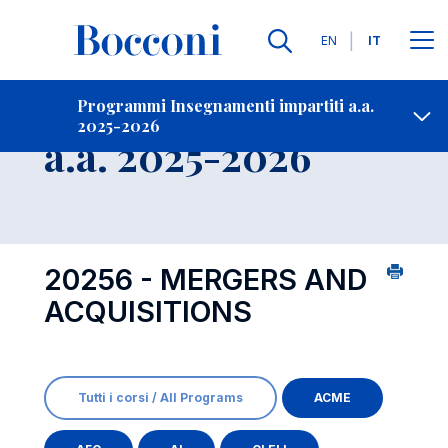
Lingue
EN
IT
Contatti
-
Insegnamento
Programmi Insegnamenti impartiti a.a.
2025-2026
Open s
a.a. 2025-2026
20256 - MERGERS AND
ACQUISITIONS
Tutti i corsi / All Programs
ACME