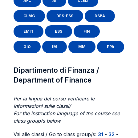
AFC
AI
CLELI
CLMG
DES-ESS
DSBA
EMIT
ESS
FIN
GIO
IM
MM
PPA
Dipartimento di Finanza /
Department of Finance
Per la lingua del corso verificare le
informazioni sulle classi/
For the instruction language of the course see
class group/s below
Vai alle classi / Go to class group/s:
31
-
32
-