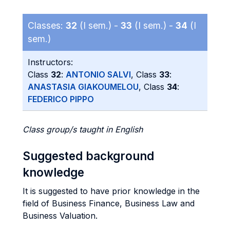
Classes:
32
(I sem.) -
33
(I sem.) -
34
(I
sem.)
Instructors:
Class
32
:
ANTONIO SALVI
, Class
33
:
ANASTASIA GIAKOUMELOU
, Class
34
:
FEDERICO PIPPO
Class group/s taught in English
Suggested background
knowledge
It is suggested to have prior knowledge in the
field of Business Finance, Business Law and
Business Valuation.