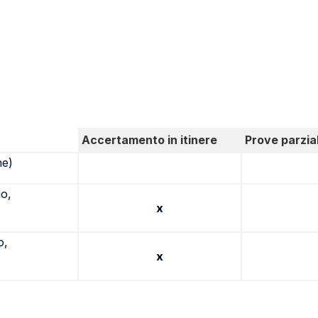
Accertamento in itinere
Prove parzial
ne)
io,
x
o,
x