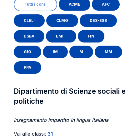
Tutti i corsi
ACME
AFC
CLELI
CLMG
DES-ESS
DSBA
EMIT
FIN
GIO
IM
M
MM
PPA
Dipartimento di Scienze sociali e
politiche
Insegnamento impartito in lingua italiana
Vai alle classi:
31