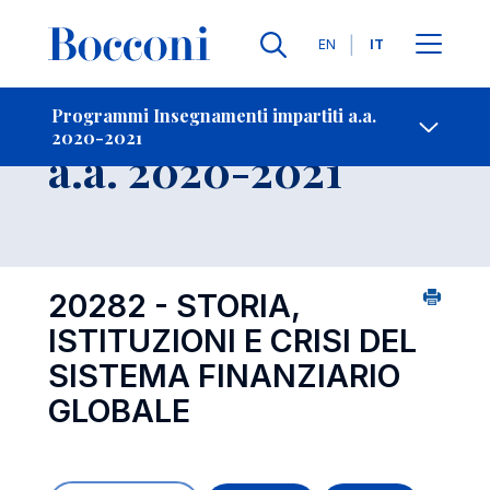
Lingue
EN
IT
Contatti
-
Insegnamento
Programmi Insegnamenti impartiti a.a.
2020-2021
Open s
a.a. 2020-2021
20282 - STORIA,
ISTITUZIONI E CRISI DEL
SISTEMA FINANZIARIO
GLOBALE