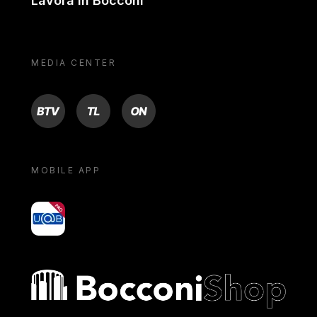
Lavora in Bocconi
MEDIA CENTER
BTV
TL
ON
MOBILE APP
yoU@B
Bocconi shop