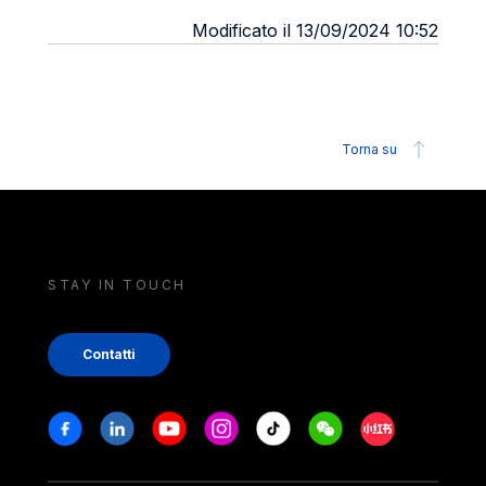
Modificato il 13/09/2024 10:52
Torna su
STAY IN TOUCH
Contatti
Stay in touch
Facebook
Linkedin
Youtube
Instagram
Tiktok
Weechat
Xiaohongshu/