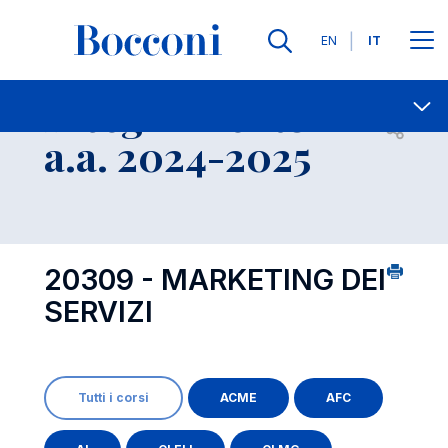
Lingue
EN
IT
Contatti
-
Insegnamento
Open s
a.a. 2024-2025
20309 - MARKETING DEI
SERVIZI
Tutti i corsi
ACME
AFC