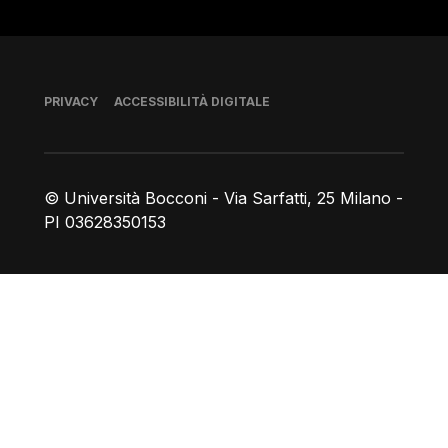
Piè di pagina
PRIVACY
ACCESSIBILITÀ DIGITALE
© Università Bocconi - Via Sarfatti, 25 Milano -
PI 03628350153