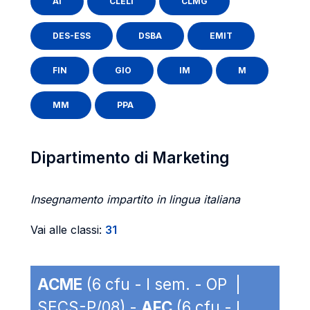
AI
CLELI
CLMG
DES-ESS
DSBA
EMIT
FIN
GIO
IM
M
MM
PPA
Dipartimento di Marketing
Insegnamento impartito in lingua italiana
Vai alle classi:
31
ACME
(6 cfu - I sem. - OP |
SECS-P/08) -
AFC
(6 cfu - I