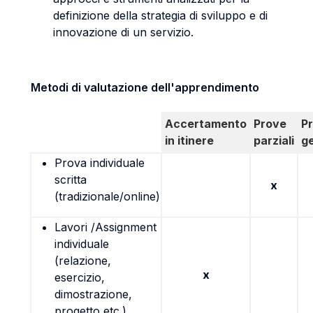
definizione della strategia di sviluppo e di
innovazione di un servizio.
Metodi di valutazione dell'apprendimento
Accertamento
Prove
P
in itinere
parziali
g
Prova individuale
scritta
x
(tradizionale/online)
Lavori /Assignment
individuale
(relazione,
x
esercizio,
dimostrazione,
progetto etc.)