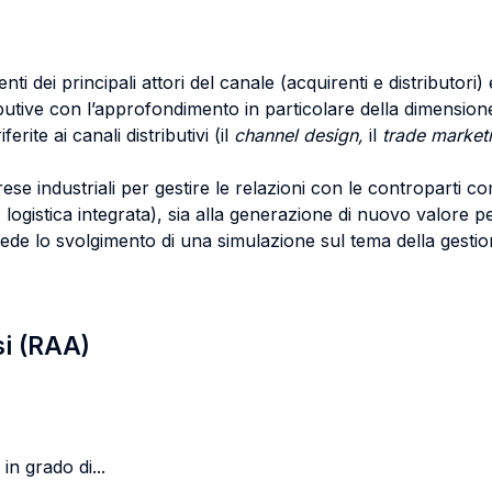
ti dei principali attori del canale (acquirenti e distributori) 
ributive con l’approfondimento in particolare della dimensio
ferite ai canali distributivi (il
channel design,
il
trade market
ese industriali per gestire le relazioni con le controparti c
logistica integrata), sia alla generazione di nuovo valore per
evede lo svolgimento di una simulazione sul tema della gestion
si (RAA)
in grado di...