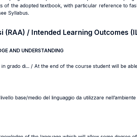
of the adopted textbook, with particular reference to fash
see Syllabus.
si (RAA) / Intended Learning Outcomes (I
DGE AND UNDERSTANDING
n grado di... / At the end of the course student will be able 
vello base/medio del linguaggio da utilizzare nell’ambiente 
 knowledge of the language which will allow some degree o