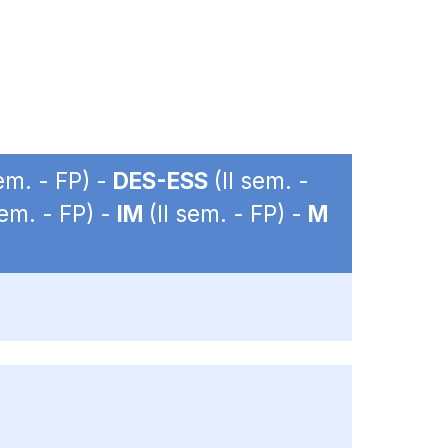
em. - FP) -
DES-ESS
(II sem. -
sem. - FP) -
IM
(II sem. - FP) -
M