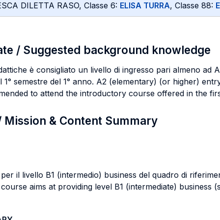
CESCA DILETTA RASO, Classe 6:
ELISA TURRA
, Classe 88:
ate / Suggested background knowledge
dattiche è consigliato un livello di ingresso pari almeno ad 
1° semestre del 1° anno. A2 (elementary) (or higher) entry l
mmended to attend the introductory course offered in the firs
 / Mission & Content Summary
r il livello B1 (intermedio) business del quadro di riferime
course aims at providing level B1 (intermediate) business
ARY