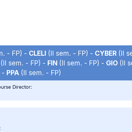
m. - FP) -
CLELI
(II sem. - FP) -
CYBER
(II s
(II sem. - FP) -
FIN
(II sem. - FP) -
GIO
(II 
) -
PPA
(II sem. - FP)
urse Director:
: