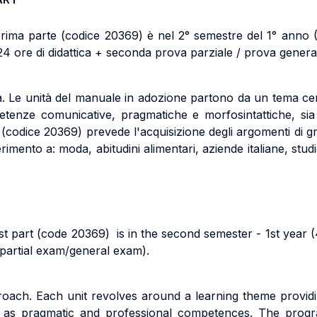
prima parte (codice 20369) è nel 2° semestre del 1° anno (
4 ore di didattica + seconda prova parziale / prova genera
ca. Le unità del manuale in adozione partono da un tema cen
mpetenze comunicative, pragmatiche e morfosintattiche, si
(codice 20369) prevede l'acquisizione degli argomenti di gra
rimento a: moda, abitudini alimentari, aziende italiane, studio
rst part (code 20369) is in the second semester - 1st year (
 partial exam/general exam).
pproach. Each unit revolves around a learning theme provid
ell as pragmatic and professional competences. The progr