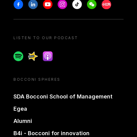
Stay in touch
Facebook
Linkedin
Youtube
Instagram
Tiktok
Weechat
Xiaohongshu/
LISTEN TO OUR PODCAST
Spotify
Spreaker
Apple podcast
BOCCONI SPHERES
SDA Bocconi School of Management
Egea
Alumni
B4i - Bocconi for innovation