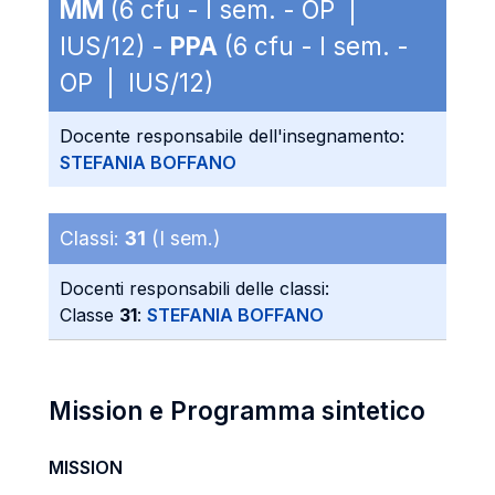
MM
(6 cfu - I sem. - OP |
IUS/12) -
PPA
(6 cfu - I sem. -
OP | IUS/12)
Docente responsabile dell'insegnamento:
STEFANIA BOFFANO
Classi:
31
(I sem.)
Docenti responsabili delle classi:
Classe
31
:
STEFANIA BOFFANO
Mission e Programma sintetico
MISSION