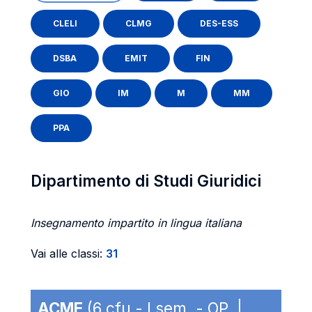
CLELI
CLMG
DES-ESS
DSBA
EMIT
FIN
GIO
IM
M
MM
PPA
Dipartimento di Studi Giuridici
Insegnamento impartito in lingua italiana
Vai alle classi:
31
ACME
(6 cfu - I sem. - OP |