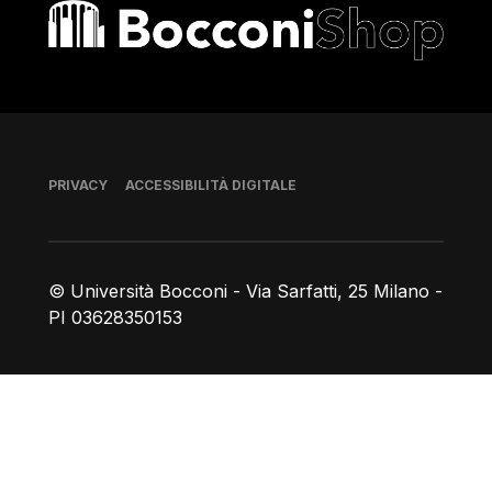
Bocconi shop
Piè di pagina
PRIVACY
ACCESSIBILITÀ DIGITALE
© Università Bocconi - Via Sarfatti, 25 Milano -
PI 03628350153