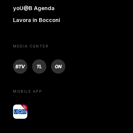
yoU@B Agenda
Lavora in Bocconi
MEDIA CENTER
BTV
TL
ON
MOBILE APP
yoU@B