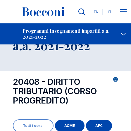
Lingue
EN
IT
Contatti
-
Insegnamento
Programmi Insegnamenti impartiti a.a.
2021-2022
Open s
a.a. 2021-2022
20408 - DIRITTO
TRIBUTARIO (CORSO
PROGREDITO)
Tutti i corsi
ACME
AFC