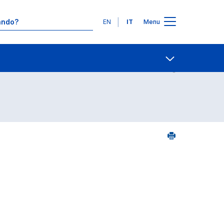
Lingue
EN
IT
Menu
0
Contatti
Open share