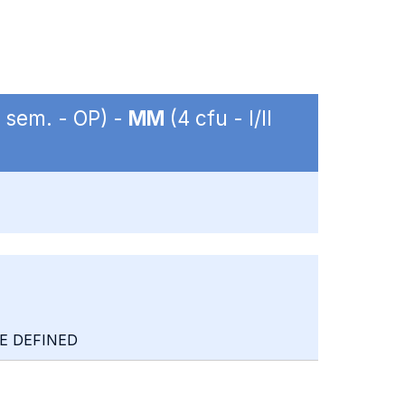
II sem. - OP) -
MM
(4 cfu - I/II
BE DEFINED