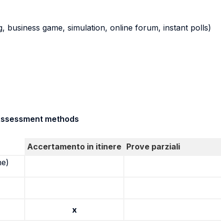
ying, business game, simulation, online forum, instant polls)
/ Assessment methods
Accertamento in itinere
Prove parziali
ne)
x