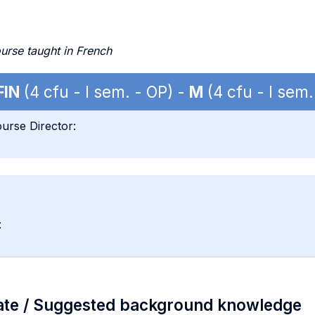
urse taught in French
FIN
(4 cfu - I sem. - OP) -
M
(4 cfu - I sem.
urse Director:
:
ate / Suggested background knowledge