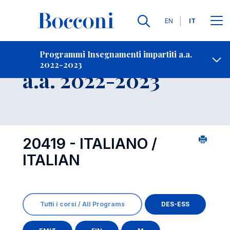
Lingue
EN
IT
Contatti
-
Insegnamento
Programmi Insegnamenti impartiti a.a.
2022-2023
Open s
a.a. 2022-2023
20419 - ITALIANO /
ITALIAN
Tutti i corsi / All Programs
DES-ESS