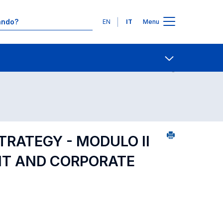
Lingue
EN
IT
Menu
0
Contatti
Open share
RATEGY - MODULO II
NT AND CORPORATE