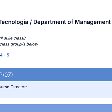
Tecnologia / Department of Management
i sulle classi/
 class group/s below
4
-
5
P/07)
urse Director: