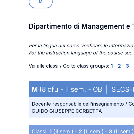
M
Dipartimento di Management e 
Per la lingua del corso verificare le informazion
For the instruction language of the course see
Vai alle classi / Go to class group/s:
1
-
2
-
3
-
M
(8 cfu - II sem. - OB | SECS-
Docente responsabile dell'insegnamento / Co
GUIDO GIUSEPPE CORBETTA
Classi:
1
(II sem.) -
2
(II sem.) -
3
(II sem.)