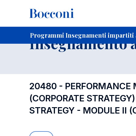
-
Home
Per studenti iscritti
Programmi degli insegnament
Ricerca insegnamenti in ordine progressivo di codice
Programmi Insegnamenti impartiti 
Insegnamento a
20480 - PERFORMANCE 
(CORPORATE STRATEGY
STRATEGY - MODULE II 