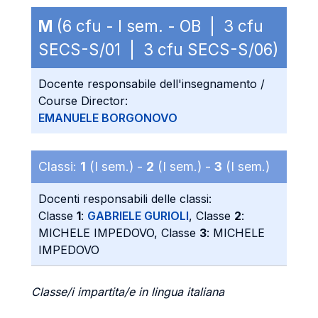
M
(6 cfu - I sem. - OB | 3 cfu
SECS-S/01 | 3 cfu SECS-S/06)
Docente responsabile dell'insegnamento /
Course Director:
EMANUELE BORGONOVO
Classi:
1
(I sem.) -
2
(I sem.) -
3
(I sem.)
Docenti responsabili delle classi:
Classe
1
:
GABRIELE GURIOLI
, Classe
2
:
MICHELE IMPEDOVO, Classe
3
: MICHELE
IMPEDOVO
Classe/i impartita/e in lingua italiana