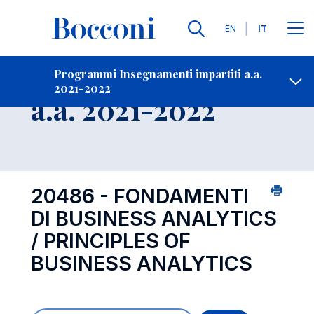
Lingue
EN
IT
Contatti
-
Insegnamento
Programmi Insegnamenti impartiti a.a.
2021-2022
Open s
a.a. 2021-2022
20486 - FONDAMENTI
DI BUSINESS ANALYTICS
/ PRINCIPLES OF
BUSINESS ANALYTICS