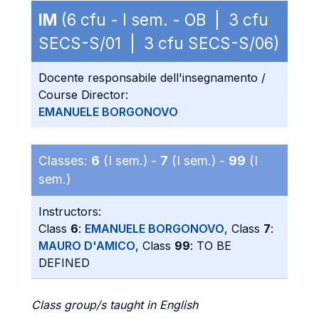
IM
(6 cfu - I sem. - OB | 3 cfu
SECS-S/01 | 3 cfu SECS-S/06)
Docente responsabile dell'insegnamento /
Course Director:
EMANUELE BORGONOVO
Classes:
6
(I sem.) -
7
(I sem.) -
99
(I
sem.)
Instructors:
Class
6
:
EMANUELE BORGONOVO
, Class
7
:
MAURO D'AMICO
, Class
99
: TO BE
DEFINED
Class group/s taught in English