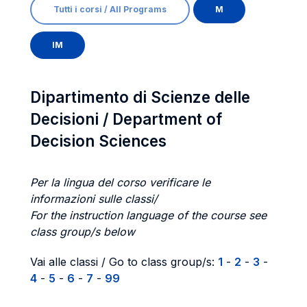
Tutti i corsi / All Programs
M
IM
Dipartimento di Scienze delle
Decisioni / Department of
Decision Sciences
Per la lingua del corso verificare le
informazioni sulle classi/
For the instruction language of the course see
class group/s below
Vai alle classi / Go to class group/s:
1
-
2
-
3
-
4
-
5
-
6
-
7
-
99