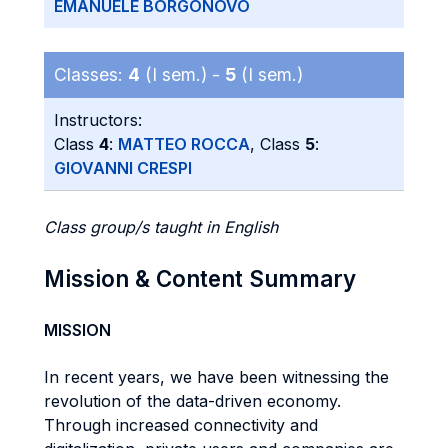
EMANUELE BORGONOVO
Classes:
4
(I sem.) -
5
(I sem.)
Instructors:
Class
4
:
MATTEO ROCCA
, Class
5
:
GIOVANNI CRESPI
Class group/s taught in English
Mission & Content Summary
MISSION
In recent years, we have been witnessing the
revolution of the data-driven economy.
Through increased connectivity and